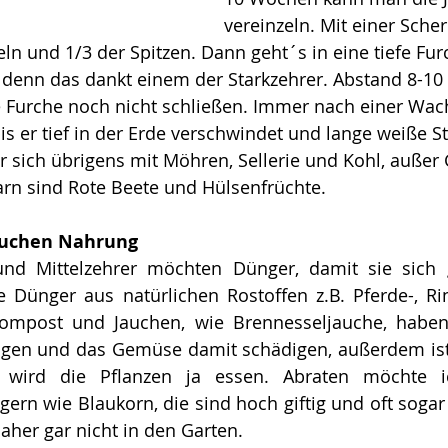
vereinzeln. Mit einer Sche
ln und 1/3 der Spitzen. Dann geht´s in eine tiefe Furc
 denn das dankt einem der Starkzehrer. Abstand 8-10 
e Furche noch nicht schließen. Immer nach einer Wa
is er tief in der Erde verschwindet und lange weiße St
er sich übrigens mit Möhren, Sellerie und Kohl, außer 
rn sind Rote Beete und Hülsenfrüchte. 
auchen Nahrung
und Mittelzehrer möchten Dünger, damit sie sich g
 Dünger aus natürlichen Rostoffen z.B. Pferde-, Rin
ompost und Jauchen, wie Brennesseljauche, haben 
gen und das Gemüse damit schädigen, außerdem ist er
n wird die Pflanzen ja essen. Abraten möchte i
rn wie Blaukorn, die sind hoch giftig und oft sogar u
her gar nicht in den Garten. 