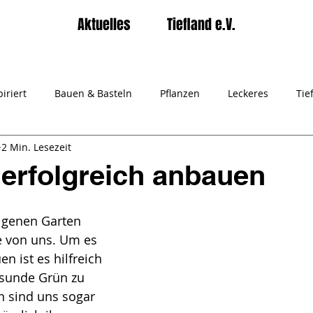
Aktuelles
Tiefland e.V.
iriert
Bauen & Basteln
Pflanzen
Leckeres
Tie
2 Min. Lesezeit
rater Tiefland e.V.
Gartenpiraten
erfolgreich anbauen
genen Garten 
e von uns. Um es 
n ist es hilfreich 
esunde Grün zu 
n sind uns sogar 