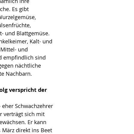
nämlich ihre 
he. Es gibt 
Wurzelgemüse, 
lsenfrüchte, 
t- und Blattgemüse. 
kelkeimer, Kalt- und 
Mittel- und 
 empfindlich sind 
 gegen nächtliche 
te Nachbarn. 
olg verspricht der 
l- eher Schwachzehrer 
 verträgt sich mit 
gewächsen. Er kann 
 März direkt ins Beet 