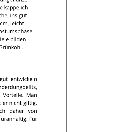
re kappe ich 
he, ins gut 
cm, leicht 
chstumsphase 
iele bilden 
Grünkohl. 
ut entwickeln 
derdungpellts, 
Vorteile. Man 
 nicht giftig. 
ch daher von 
ranhaltig. Für 