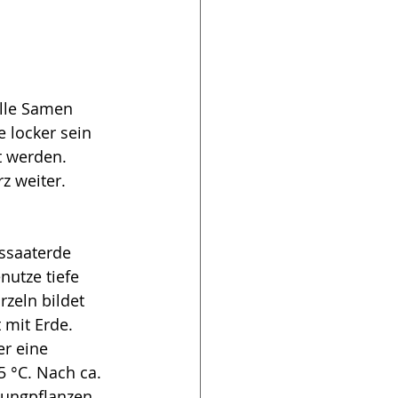
lle Samen 
 locker sein 
 werden. 
 weiter. 
ssaaterde 
utze tiefe 
rzeln bildet 
 mit Erde. 
er eine 
 °C. Nach ca. 
ungpflanzen 