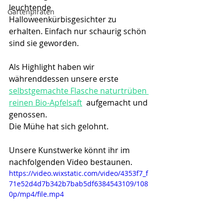
leuchtende 
Gartenpiraten
Halloweenkürbisgesichter zu 
erhalten. Einfach nur schaurig schön 
sind sie geworden.
Als Highlight haben wir 
währenddessen unsere erste 
selbstgemachte Flasche naturtrüben 
reinen Bio-Apfelsaft
  aufgemacht und 
genossen.
Die Mühe hat sich gelohnt.
Unsere Kunstwerke könnt ihr im 
nachfolgenden Video bestaunen.
https://video.wixstatic.com/video/4353f7_f
71e52d4d7b342b7bab5df6384543109/108
0p/mp4/file.mp4