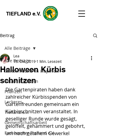
TIEFLAND e.V.
Beitrag
Alle Beiträge
Lea
Alle Beiträge
15. Okt. 2019
1 Min. Lesezeit
Halloween Kürbis
Gartenfreund*in inspiriert
schnitzen
Bauen & Basteln
Die Gartenpiraten haben dank 
Pflanzen
zahlreicher Kürbisspenden von 
Leckeres
Gartenfreunden gemeinsam ein 
Kürbisschnitzen veranstaltet. In 
Tiefland e.V.
geselliger Runde wurde gesägt, 
Gemeinschaftsarbeit
gelöffelt, gehämmert und gebohrt, 
Fachberater Tiefland e.V.
um nach getanem Gewerkel 