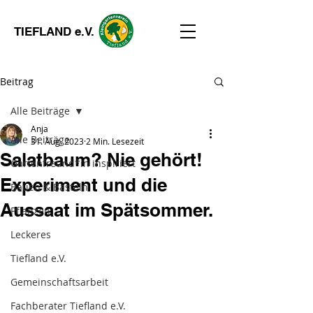
TIEFLAND e.V.
Beitrag
Alle Beiträge
Anja
Alle Beiträge
31. Aug. 2023
2 Min. Lesezeit
Salatbaum? Nie gehört!
Gartenfreund*in inspiriert
Experiment und die
Bauen & Basteln
Aussaat im Spätsommer.
Pflanzen
Leckeres
Tiefland e.V.
Gemeinschaftsarbeit
Fachberater Tiefland e.V.