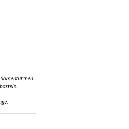
n Samentütchen 
basteln.
age.