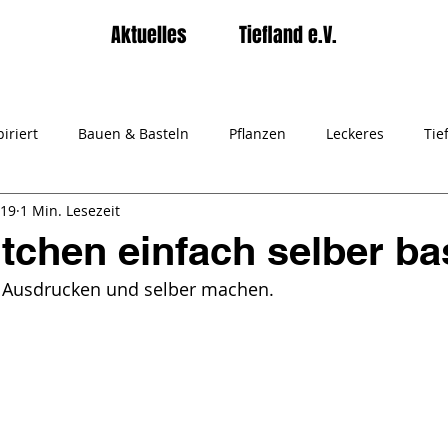
Aktuelles
Tiefland e.V.
iriert
Bauen & Basteln
Pflanzen
Leckeres
Tie
019
1 Min. Lesezeit
rater Tiefland e.V.
Gartenpiraten
chen einfach selber ba
Ausdrucken und selber machen.