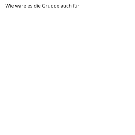
Wie wäre es die Gruppe auch für 
Unterstützunganfragen oder 
Nachbarschaftshilfe zu nutzen? 
Anzeigen wie, Hilfe, ich ertrinke in 
Arbeit, hat jemand Lust mir beim 
Äpfel pflücken zu helfen oder hilfe, 
ich komme um vor Langeweile, hat 
jemand etwas tun, wären denkbar. 
Ob es für die Hilfe eine 
Aufwandsentschädigung gibt oder 
ihr einen Kuchen backt, sprecht ihr 
direkt mit den Interessierten ab.
Herbstliche Grüße von eurer 
Gartenfreundin Brigitte