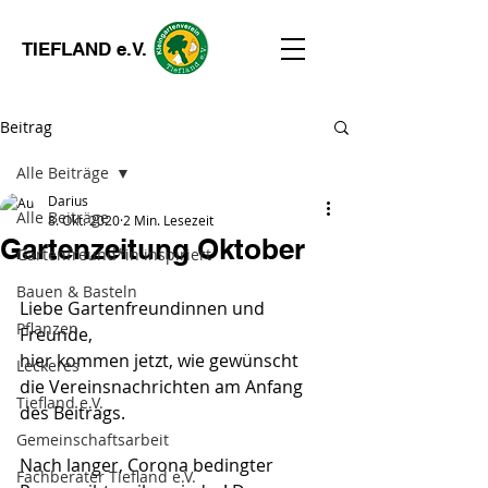
TIEFLAND e.V.
Beitrag
Alle Beiträge
Darius
Alle Beiträge
8. Okt. 2020
2 Min. Lesezeit
Gartenzeitung Oktober
Gartenfreund*in inspiriert
Bauen & Basteln
Liebe Gartenfreundinnen und 
Pflanzen
Freunde,
hier kommen jetzt, wie gewünscht 
Leckeres
die Vereinsnachrichten am Anfang 
Tiefland e.V.
des Beitrags.
Gemeinschaftsarbeit
Nach langer, Corona bedingter 
Fachberater Tiefland e.V.