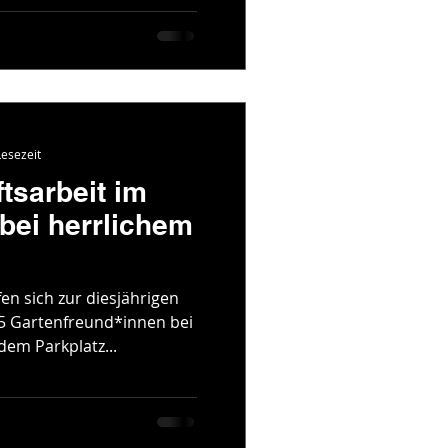
Lesezeit
tsarbeit im
bei herrlichem
en sich zur diesjährigen
5 Gartenfreund*innen bei
dem Parkplatz...