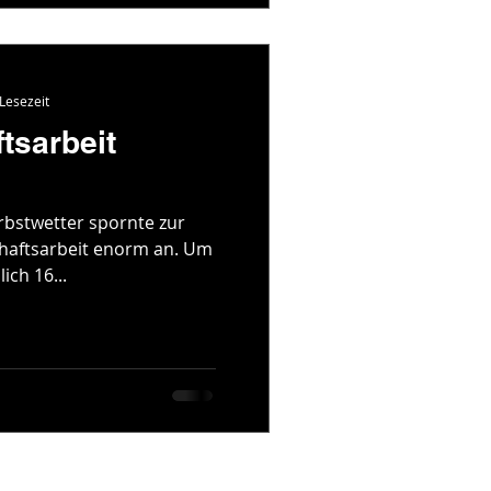
 Lesezeit
tsarbeit
twetter spornte zur
haftsarbeit enorm an. Um
ich 16...