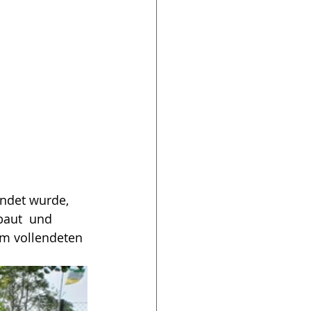
endet wurde, 
baut  und 
em vollendeten 