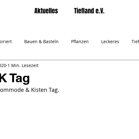
Aktuelles
Tiefland e.V.
iriert
Bauen & Basteln
Pflanzen
Leckeres
Tie
020
1 Min. Lesezeit
rater Tiefland e.V.
Gartenpiraten
 K Tag
 Kommode & Kisten Tag.