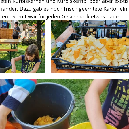
teten Kürbiskernen und Kürbiskernöl oder aber exotis
ander. Dazu gab es noch frisch geerntete Kartoffeln u
ten.  Somit war für jeden Geschmack etwas dabei.