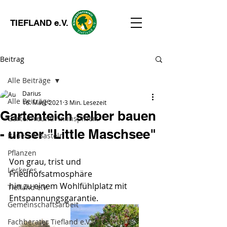
TIEFLAND e.V.
Beitrag
Alle Beiträge
Darius
Alle Beiträge
16. März 2021
3 Min. Lesezeit
Gartenteich selber bauen
Gartenfreund*in inspiriert
- unser "Little Maschsee"
Bauen & Basteln
Pflanzen
Von grau, trist und 
Leckeres
Friedhofsatmosphäre 
hin zu einem Wohlfühlplatz mit 
Tiefland e.V.
Entspannungsgarantie.
Gemeinschaftsarbeit
Fachberater Tiefland e.V.