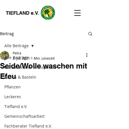
TIEFLAND e.V.
Beitrag
Alle Beiträge
Petra
Alle Beiträge
2. Juli 2021
1 Min. Lesezeit
Seide/Wolle waschen mit
Gartenfreund*in inspiriert
Efeu
Bauen & Basteln
Pflanzen
Leckeres
Tiefland e.V.
Gemeinschaftsarbeit
Fachberater Tiefland e.V.