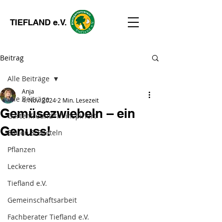
TIEFLAND e.V.
Beitrag
Alle Beiträge
Anja
Alle Beiträge
4. Nov. 2024
2 Min. Lesezeit
Gemüsezwiebeln – ein
Gartenfreund*in inspiriert
Genuss!
Bauen & Basteln
Pflanzen
Leckeres
Tiefland e.V.
Gemeinschaftsarbeit
Fachberater Tiefland e.V.