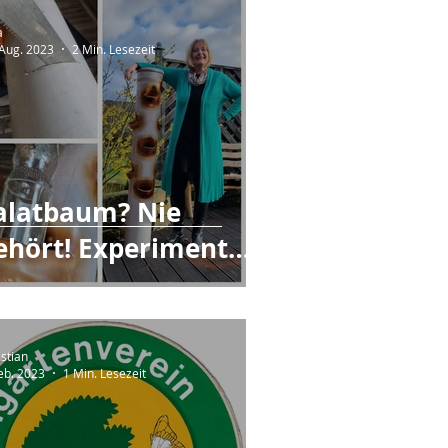
a
 Aug. 2023
2 Min. Lesezeit
alatbaum? Nie
ehört! Experiment
nd die Aussaat im
pätsommer.
istian
Feb. 2023
1 Min. Lesezeit