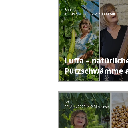
Anja
15. Nov. 2023
2 Min. Lesezeit
Luffa – natürlich
Putzschwämme 
dem Beet
Anja
23. Apr. 2023
2 Min. Lesezeit