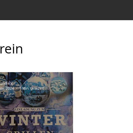
rein
land e.V.
Nov. 2024
1 Min. Lesezeit