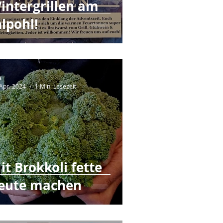
intergrillen am
hlpohl!
a
 Apr. 2024
1 Min. Lesezeit
it Brokkoli fette
eute machen