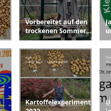
Vorbereitet auf den
J
!
trockenen Sommer.
u
Weniger Gießen geht !
Anja
Tief
2. Aug. 2022
1 Min. Lesezeit
16.
Kartoffelexperiment
U