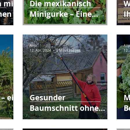
n mit
Die mexikanisch
W
men
Minigurke – Eine
I
kleine Exotin
Anja
Anj
12. Apr. 2024
2 Min. Lesezeit
12.
– ein
Gesunder
M
Baumschnitt ohne
B
Totalschaden. 5 Tipps