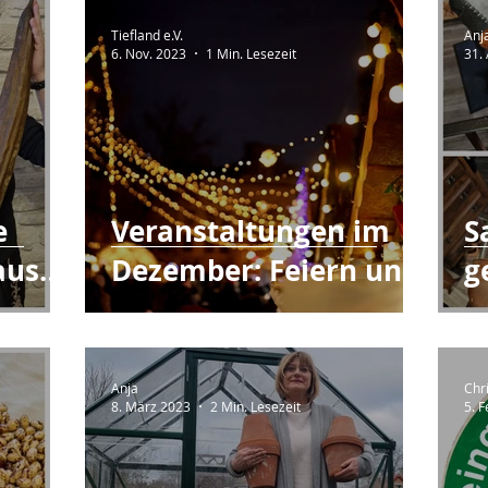
Tiefland e.V.
Anj
6. Nov. 2023
1 Min. Lesezeit
31.
e
Veranstaltungen im
S
aus
Dezember: Feiern und
g
Spaß für Kinder und
u
Erwachsene!
S
Anja
Chr
8. März 2023
2 Min. Lesezeit
5. 