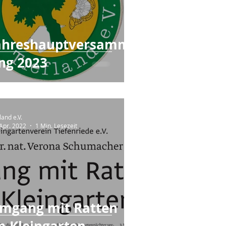
ahreshauptversamml
ng 2023
land e.V.
 Apr. 2022
1 Min. Lesezeit
mgang mit Ratten